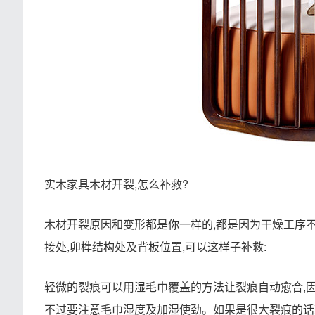
实木家具木材开裂,怎么补救?
木材开裂原因和变形都是你一样的,都是因为干燥工序
接处,卯榫结构处及背板位置,可以这样子补救:
轻微的裂痕可以用湿毛巾覆盖的方法让裂痕自动愈合,因
不过要注意毛巾湿度及加湿使劲。如果是很大裂痕的话