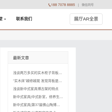
188 7078 8885

微信同号
展厅AR全景
堂
联系
我们
最新文章
浅
谈两万多买的实木柜子背板出现裂纹的原因及补救办法
“
实木床”越修越晃 发现背板是“纸板"!科普正确选购家具知识!
浅谈新中式家具博古架的特点
新
中式家具|中式卧室，修养生息之所,分享现代家居风水文化
新
中式家具|第37届佛山陶博会延期至2022年4月18-21日举办