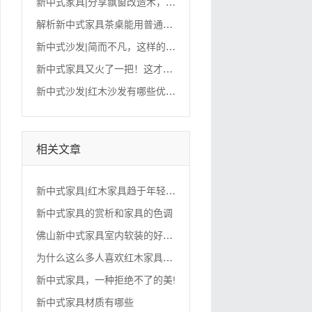
新
中式家具|分享飘窗改造术，中式新家该升级了！
解
析新中式家具茶桌能用普通硬木吗？
新
中式沙发|简而不凡，这样的新中式风，直撩心底！！
新
中式家具又火了一把！这才是中国人的生活艺术，人间理想
新
中式沙发|红木沙发有哪些优缺点？红木沙发保养方法介绍
相关文章
新
中式家具|红木家具趋于年轻化，新中式风格流行
新中式家具的赏析和家具的色调
佛
山新中式家具室内软装的好伙伴——文竹，该
为
什么这么多人喜欢红木家具？红木家具到底好在哪里？
新中式家具，一种拒绝不了的美!
新中式家具材质有哪些