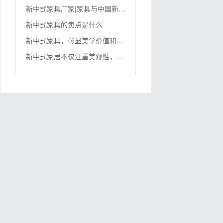
新
中式家具厂家|家具与中国新家具风格有何明显区别？
新中式家具的卖点是什么
新
中式家具，彰显美学价值和生活哲学
新
中式家居不仅注重美观性，还注重实用性！