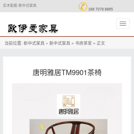

实木配套-新中式家具
188 7078 8885
切
换
导
航
当前位置:
»
正文
新中式家具
新中式家具 »
书房茶室 »
唐明雅居TM9901茶椅