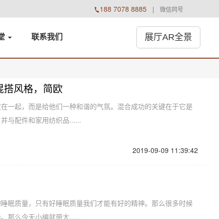
188 7078 8885

微信同号
展厅AR全景
堂
联系
我们
混搭风格，简欧
放在一起，而是给他们一种和谐的气氛。混合成功的关键在于它是
配件和家用纺织品......
2019-09-09 11:39:42
！
的睡眠质量，只有好睡眠质量我们才能有好的精神。那么很多时候
么今天小编就带大......