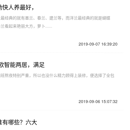
勤快人养最好，
兰最经典的就有墨兰、春兰、建兰等，而洋兰最经典的就是蝴蝶
起来艳丽大方，萝卜......
2019-09-07 16:39:20
北欧智能两居，满足
加班熬夜特别严重，所以也没什么精力顾得上装修，便选择了全包
2019-09-06 15:07:32
准有哪些？六大