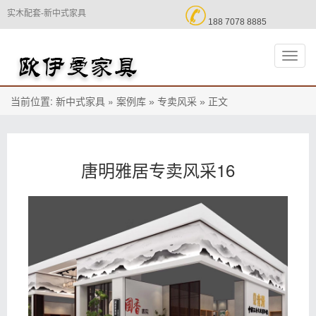

实木配套-新中式家具
188 7078 8885
切
换
导
航
当前位置:
»
正文
新中式家具
案例库 »
专卖风采 »
唐明雅居专卖风采16