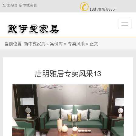

实木配套-新中式家具
188 7078 8885
切
换
导
航
当前位置:
»
正文
新中式家具
案例库 »
专卖风采 »
唐明雅居专卖风采13