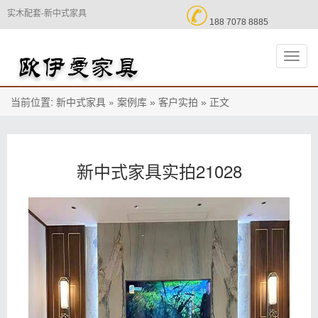

实木配套-新中式家具
188 7078 8885
切
换
导
航
当前位置:
»
正文
新中式家具
案例库 »
客户实拍 »
新中式家具实拍21028