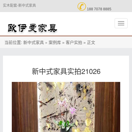

实木配套-新中式家具
188 7078 8885
切
换
导
航
当前位置:
»
正文
新中式家具
案例库 »
客户实拍 »
新中式家具实拍21026