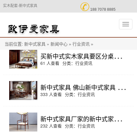

实木配套-新中式家具
188 7078 8885
切
换
导
航
当前位置:
»
新中式家具
新闻中心 »
行业资讯 »
买
新中式实木家具要区分桌、案、几，千万别买错了！
61 人查看
分类：
行业资讯
新
中式家具 佛山新中式家具 含蓄优美 格调高雅
333 人查看
分类：
行业资讯
新
中式家具厂家的新中式家具特点
232 人查看
分类：
行业资讯