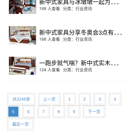
新
中式家具与冰墩墩一起为运动健儿们加油！
199 人查看
分类：
行业资讯
新
中式家具分享冬奥会3点有趣瞬间
168 人查看
分类：
行业资讯
一
跑步就气喘？新中式实木家具教你改善呼吸的办法
124 人查看
分类：
行业资讯
共3248条
上一页
1
2
3
4
5
6
7
8
9
下一页
最后一页