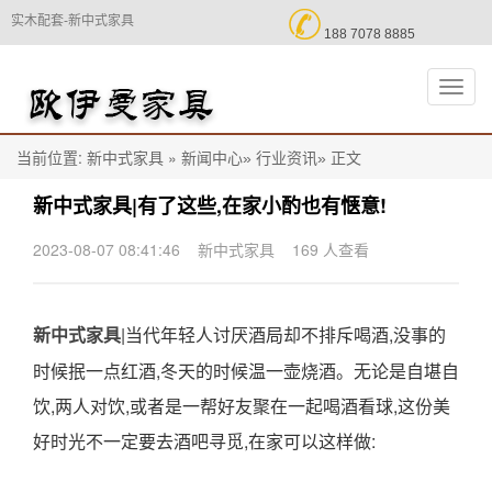

实木配套-新中式家具
188 7078 8885
切
换
导
航
当前位置:
»
正文
新中式家具
新闻中心»
行业资讯»
新中式家具|有了这些,在家小酌也有惬意!
2023-08-07 08:41:46
新中式家具
169 人查看
|当代年轻人讨厌酒局却不排斥喝酒,没事的
新中式家具
时候抿一点红酒,冬天的时候温一壶烧酒。无论是自堪自
饮,两人对饮,或者是一帮好友聚在一起喝酒看球,这份美
好时光不一定要去酒吧寻觅,在家可以这样做: