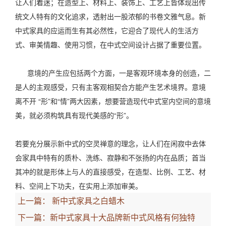
让人们着迷；在造型上、材料上、装饰上、工艺上皆体现出传
统文人特有的文化追求，透射出一股浓郁的书卷文雅气息。新
中式家具的应运而生有其必然性，它迎合了现代人的生活方
式、审美情趣、使用习惯，在中式空间设计占据了重要位置。
意境的产生应包括两个方面，一是客观环境本身的创造，二
是人的主观感受，只有主客观相契合方能产生艺术境界。意境
离不开 “形”和“情”两大因素，想要营造现代中式室内空间的意境
美，就必须构筑具有现代美感的“形”。
若要充分展示新中式的空灵禅意的理念，让人们在闲寂中去体
会家具中特有的质朴、洗练、寂静和不张扬的内在品质；首当
其冲的就是形体上与人的直接感受，在造型、比例、工艺、材
料、空间上下功夫，在实用上添加审美。
上一篇：
新中式家具之白蜡木
下一篇：
新中式家具十大品牌新中式风格有何独特