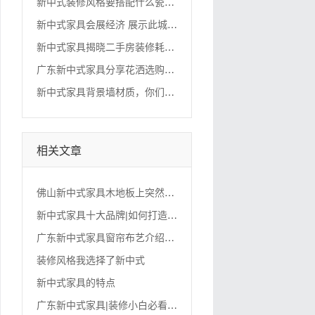
新
中式装修风格要搭配什么瓷砖？
新
中式家具会展经济 展示此城形象
新
中式家具揭晓二手房装修耗时长的真相！
广
东新中式家具分享花洒选购知识，让你在家也能做spa
新
中式家具背景墙材质，你们了解多少？
相关文章
佛
山新中式家具木地板上突然出现水渍是什么原
新
中式家具十大品牌|如何打造一个令人舒心新中式茶室？
广
东新中式家具窗帘布艺介绍，窗帘布艺的分类
装修风格我选择了新中式
新中式家具的特点
广
东新中式家具|装修小白必看的瓷砖铺贴知识