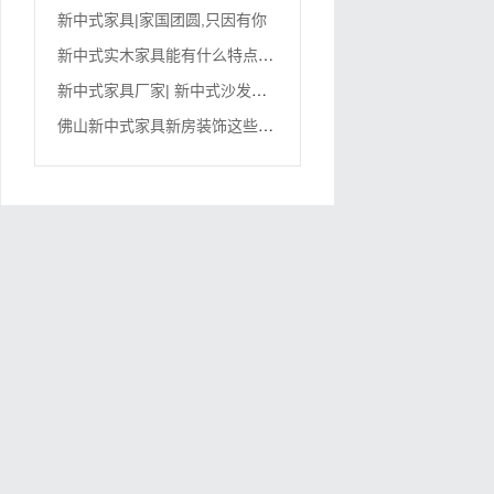
新中式家具|家国团圆,只因有你
新
中式实木家具能有什么特点呢?
新
中式家具厂家| 新中式沙发在不同空间环境的作用不同
佛
山新中式家具新房装饰这些重点雷区，千万不