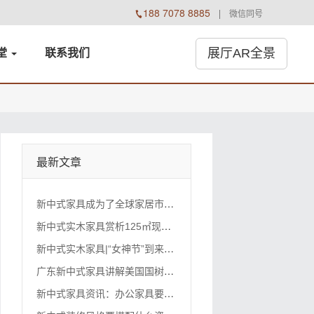
188 7078 8885

微信同号
展厅AR全景
堂
联系
我们
最新文章
新
中式家具成为了全球家居市场的热门话题
新
中式实木家具赏析125㎡现代中式的案列
新
中式实木家具|“女神节”到来前夕，给自己一份礼物！
广
东新中式家具讲解美国国树：红橡木，不红都难
新
中式家具资讯：办公家具要崛起了吗？